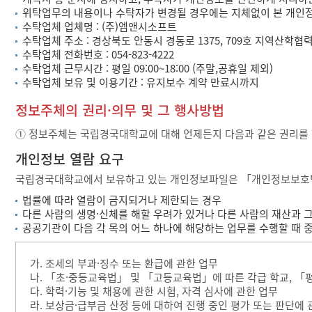
위탁업무의 내용이나 수탁자가 변경될 경우에는 지체없이 본 개인
수탁업체 업체명 : (주)엠앤시소프트
수탁업체 주소 : 경상북도 안동시 경동로 1375, 709호 지역산학협
수탁업체 전화번호 : 054-823-4222
수탁업체 근무시간 : 평일 09:00~18:00 (주말,공휴일 제외)
수탁업체 보유 및 이용기간 : 유지보수 계약 만료시까지
정보주체의 권리·의무 및 그 행사방법
① 정보주체는 국립경국대학교에 대해 언제든지 다음과 같은 권리를 
개인정보 열람 요구
국립경국대학교에서 보유하고 있는 개인정보파일은 「개인정보보호법」 제
법률에 따라 열람이 금지되거나 제한되는 경우
다른 사람의 생명·신체를 해할 우려가 있거나 다른 사람의 재산과 
공공기관이 다음 각 목의 어느 하나에 해당하는 업무를 수행할 때 
가. 조세의 부과·징수 또는 환급에 관한 업무
나. 「초·중등교육법」 및 「고등교육법」에 따른 각급 학교, 「
다. 학력·기능 및 채용에 관한 시험, 자격 심사에 관한 업무
라. 보상금·급부금 산정 등에 대하여 진행 중인 평가 또는 판단에 