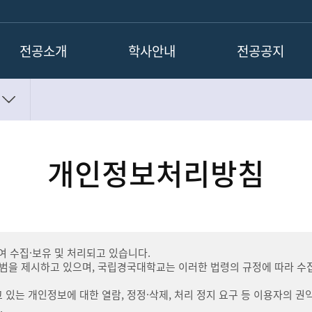
전공소개
학사안내
전공공지
전공소개
교과과정
모두보기
전공연혁
이수체계도
전공공지사항
전공주임 인사말
장학규정
전공소식
개인정보처리방침
교수진
졸업이수학점(일반과정)
취업정보게시판
기계공학전공의 모습
자료실
전공의 위치
종합설계
찾아오시는길
공학교육혁신센터
LINC+ 사업
 수집·보유 및 처리되고 있습니다.
기타 사업
을 제시하고 있으며, 국립경국대학교는 이러한 법령의 규정에 따라 수집
있는 개인정보에 대한 열람, 정정·삭제, 처리 정지 요구 등 이용자의 권
.