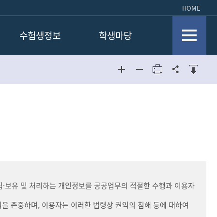
HOME
수험생정보
학생마당
입학안내
학생회소개
학생회소개
전공 취업률
동아리
동아리
장학금제도
사진갤러리
사진갤러리
·보유 및 처리하는 개인정보를 공공업무의 적절한 수행과 이용자
익을 존중하며, 이용자는 이러한 법령상 권익의 침해 등에 대하여