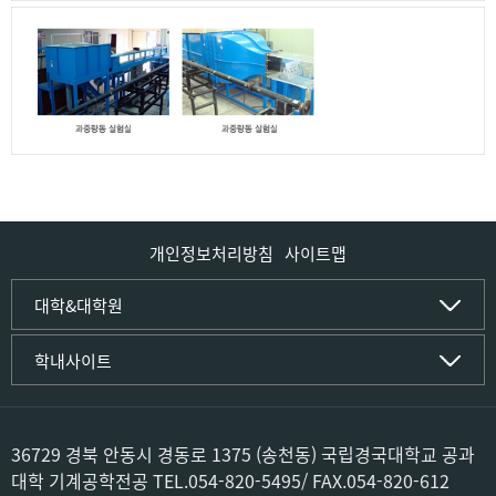
개인정보처리방침
사이트맵
인문사회·IT대학
대학&대학원
인문·문화학부
국립경국대학교
학내사이트
국어국문학전공
(재)국립경국대학교발전기금
중국어문·문화학전공
글로컬인재양성관(고시원)
한자문화콘텐츠학전공
공동실험실습관
문화유산학전공
공용S/W관리시스템
36729 경북 안동시 경동로 1375 (송천동) 국립경국대학교 공과
미디어문화커뮤니케이션학전공
공자학원
대학 기계공학전공 TEL.054-820-5495/ FAX.054-820-612
사학전공
공학교육인증시스템