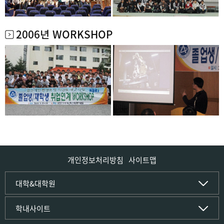
2006년 WORKSHOP
개인정보처리방침
사이트맵
인문사회·IT대학
대학&대학원
인문·문화학부
국립경국대학교
학내사이트
국어국문학전공
(재)국립경국대학교발전기금
중국어문·문화학전공